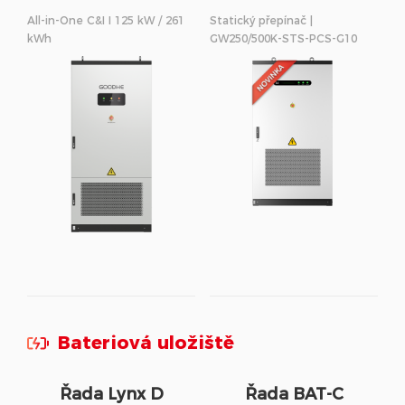
250/500kW
All-in-One C&I I 125 kW / 261
Statický přepínač |
kWh
GW250/500K-STS-PCS-G10
Bateriová uložiště
Řada Lynx D
Řada BAT-C