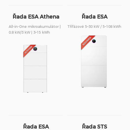
Řada ESA Athena
Řada ESA
S3
All-in-One mikroakumulátor |
Třífázové 5–30 kW / 5–108 kWh
0,8 kW/3 kW | 3–15 kWh
Řada ESA
Řada STS