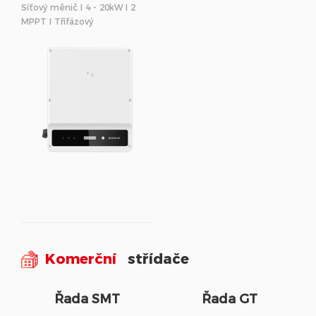
Síťový měnič I 4 - 20kW I 2
MPPT I Třífázový
Komerční
střídače
Řada SMT
Řada GT