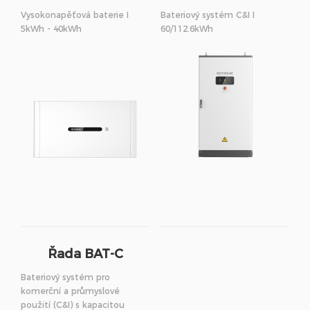
Vysokonapěťová baterie I
Bateriový systém C&I I
5kWh - 40kWh
60/112.6kWh
Řada BAT-C
Bateriový systém pro
komerční a průmyslové
použití (C&I) s kapacitou