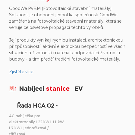
GoodWe PVBM (Fotovoltaické stavební materiály)
Solutions je obchodní jednotka společnosti GoodWe
zaměřená na fotovoltaické stavební materiály, která se
věnuje celosvětové propagaci těchto výrobků.
Její produkty vynikají rychlou instalací, architektonickou
přizpůsobivostí, aktivní elektrickou bezpečností ve všech
situacích a životností materiálu odpovídající životnosti
budovy – a tím předčí tradiční fotovoltaické materiály.
Zjistěte více
Nabíjecí
stanice
EV
Řada HCA G2 -
Nabíjecí stanice EV
AC nabíječka pro
elektromobily I 22 kW I 11 kW
I 7 kW I jednofázová /
třífázová