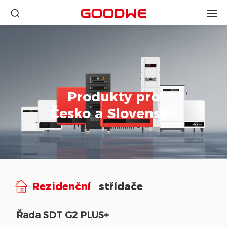
Produkty pro
Česko a Slovensko
Rezidenční
střídače
Řada SDT G2 PLUS+