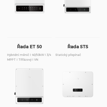
Řada ET 50
Řada STS
Hybridní měnič I 40/50kW I 3/4
Statický přepínač
MPPT I Třífázový I VN