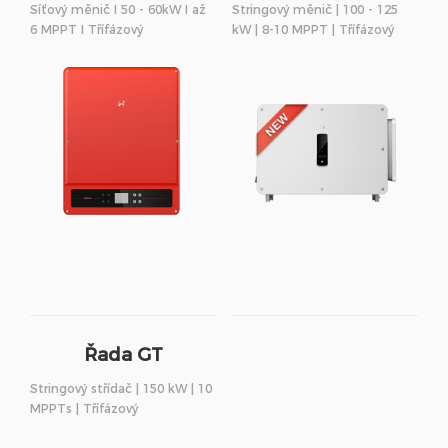
Síťový měnič I 50 - 60kW I až
Stringový měnič | 100 - 125
6 MPPT I Třífázový
kW | 8-10 MPPT | Třífázový
Řada GT
Stringový střídač | 150 kW | 10
MPPTs | Třífázový