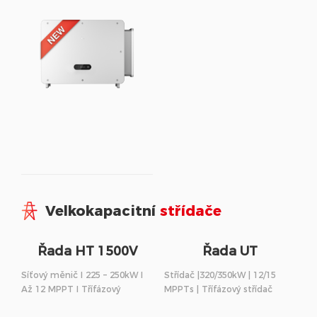
Velkokapacitní
střídače
Řada HT 1500V
Řada UT
Síťový měnič I 225 – 250kW I
Střídač |320/350kW | 12/15
Až 12 MPPT I Třífázový
MPPTs | Třífázový střídač