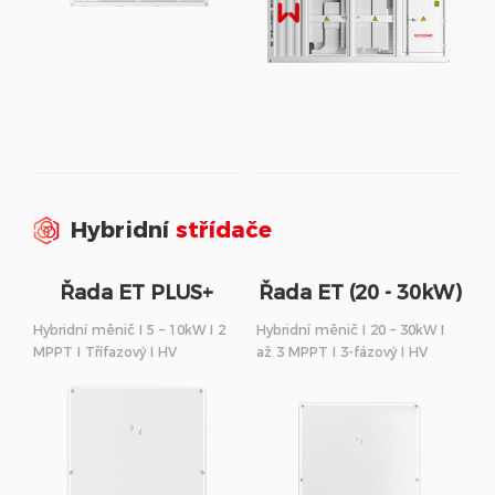
Hybridní
střídače
Řada ET PLUS+
Řada ET (20 - 30kW)
(16A)
Hybridní měnič I 5 – 10kW I 2
Hybridní měnič I 20 – 30kW I
MPPT I Třífazový I HV
až 3 MPPT I 3-fázový I HV