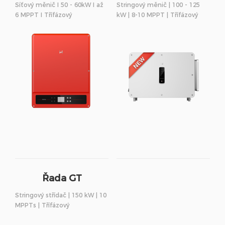
Síťový měnič I 50 - 60kW I až
Stringový měnič | 100 - 125
6 MPPT I Třífázový
kW | 8-10 MPPT | Třífázový
Řada GT
Stringový střídač | 150 kW | 10
MPPTs | Třífázový