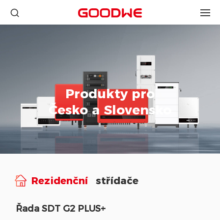
Produkty pro
Česko a Slovensko
Rezidenční
střídače
Řada SDT G2 PLUS+