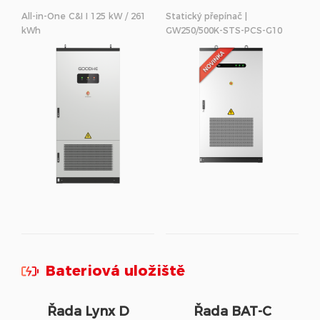
250/500kW
All-in-One C&I I 125 kW / 261
Statický přepínač |
kWh
GW250/500K-STS-PCS-G10
Bateriová uložiště
Řada Lynx D
Řada BAT-C