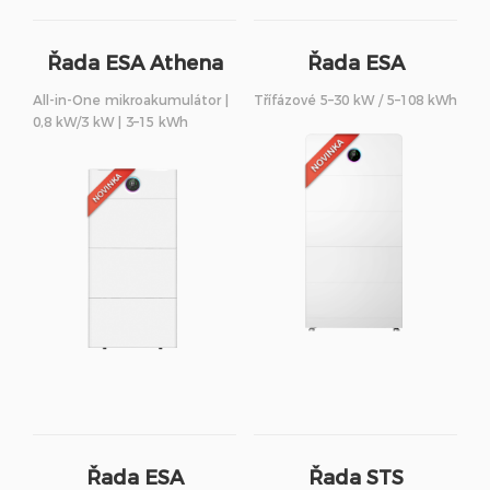
Řada ESA Athena
Řada ESA
S3
All-in-One mikroakumulátor |
Třífázové 5–30 kW / 5–108 kWh
0,8 kW/3 kW | 3–15 kWh
Řada ESA
Řada STS