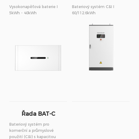
Vysokonapěťová baterie I
Bateriový systém C&I I
5kWh - 40kWh
60/112.6kWh
Řada BAT-C
Bateriový systém pro
komerční a průmyslové
použití (C&I) s kapacitou