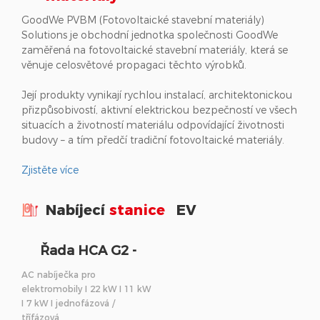
GoodWe PVBM (Fotovoltaické stavební materiály)
Solutions je obchodní jednotka společnosti GoodWe
zaměřená na fotovoltaické stavební materiály, která se
věnuje celosvětové propagaci těchto výrobků.
Její produkty vynikají rychlou instalací, architektonickou
přizpůsobivostí, aktivní elektrickou bezpečností ve všech
situacích a životností materiálu odpovídající životnosti
budovy – a tím předčí tradiční fotovoltaické materiály.
Zjistěte více
Nabíjecí
stanice
EV
Řada HCA G2 -
Nabíjecí stanice EV
AC nabíječka pro
elektromobily I 22 kW I 11 kW
I 7 kW I jednofázová /
třífázová