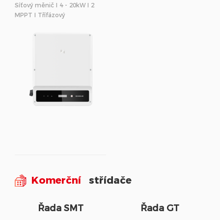
Síťový měnič I 4 - 20kW I 2
MPPT I Třífázový
Komerční
střídače
Řada SMT
Řada GT