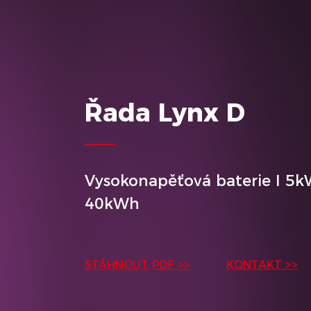
Řada Lynx D
Vysokonapěťová baterie I 5k
40kWh
STÁHNOUT PDF >>
KONTAKT >>