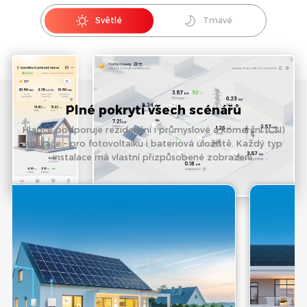
Světlé
Tmavé
Plné pokrytí všech scénářů
Hladce podporuje rezidenční i průmyslové a komerční (C&I)
aplikace – pro fotovoltaiku i bateriová úložiště. Každý typ
instalace má vlastní přizpůsobené zobrazení.