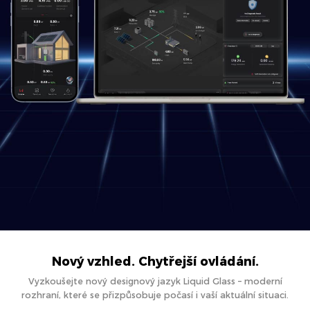
Nový vzhled. Chytřejší ovládání.
Vyzkoušejte nový designový jazyk Liquid Glass – moderní
rozhraní, které se přizpůsobuje počasí i vaší aktuální situaci.