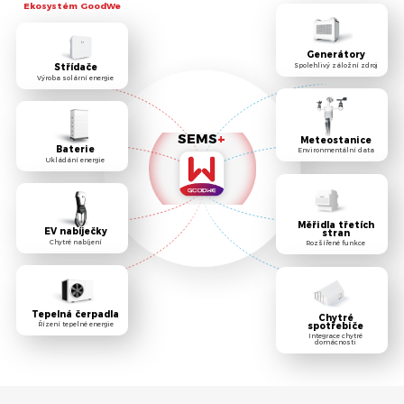
Ekosystém GoodWe
Generátory
Spolehlivý záložní zdroj
Střídače
Výroba solární energie
SEMS
+
Meteostanice
Baterie
Environmentální data
Ukládání energie
Měřidla třetích
EV nabíječky
stran
Chytré nabíjení
Rozšířené funkce
Tepelná čerpadla
Chytré
spotřebiče
Řízení tepelné energie
Integrace chytré
domácnosti