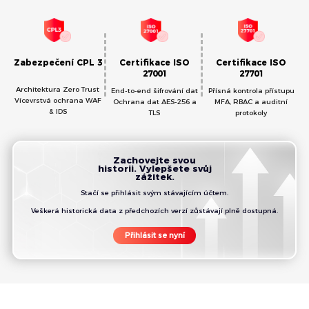
Zabezpečení CPL 3
Certifikace ISO
Certifikace ISO
27001
27701
Architektura Zero Trust
End-to-end šifrování dat
Přísná kontrola přístupu
Vícevrstvá ochrana WAF
Ochrana dat AES-256 a
MFA, RBAC a auditní
& IDS
TLS
protokoly
Zachovejte svou
historii. Vylepšete svůj
zážitek.
Stačí se přihlásit svým stávajícím účtem.
Veškerá historická data z předchozích verzí zůstávají plně dostupná.
Přihlásit se nyní