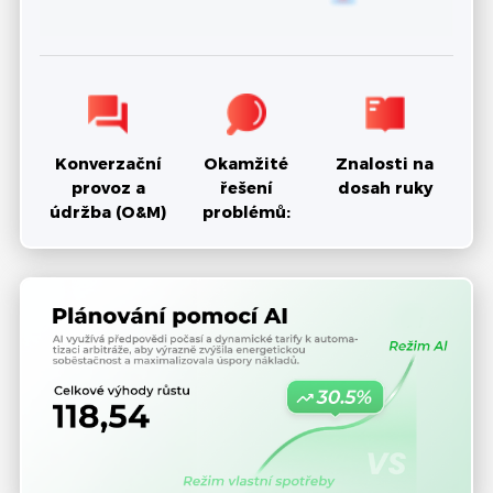
Konverzační
Okamžité
Znalosti na
provoz a
řešení
dosah ruky
údržba (O&M)
problémů: