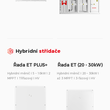
Hybridní
střídače
Řada ET PLUS+
Řada ET (20 - 30kW)
(16A)
Hybridní měnič I 5 – 10kW I 2
Hybridní měnič I 20 – 30kW I
MPPT I Třífazový I HV
až 3 MPPT I 3-fázový I HV