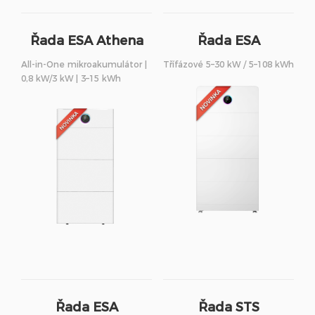
Řada ESA Athena
Řada ESA
S3
All-in-One mikroakumulátor |
Třífázové 5–30 kW / 5–108 kWh
0,8 kW/3 kW | 3–15 kWh
Řada ESA
Řada STS