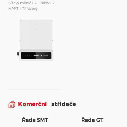
Síťový měnič I 4 - 20kW I 2
MPPT I Třífázový
Komerční
střídače
Řada SMT
Řada GT