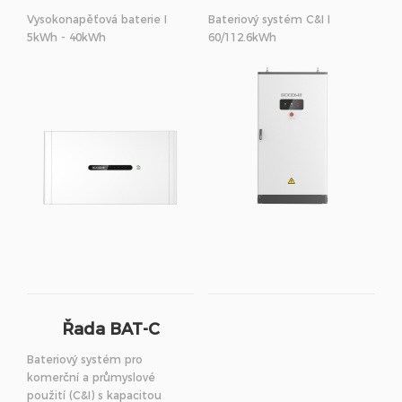
Vysokonapěťová baterie I
Bateriový systém C&I I
5kWh - 40kWh
60/112.6kWh
Řada BAT-C
Bateriový systém pro
komerční a průmyslové
použití (C&I) s kapacitou