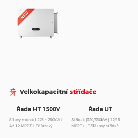
Velkokapacitní
střídače
Řada HT 1500V
Řada UT
Síťový měnič I 225 – 250kW I
Střídač |320/350kW | 12/15
Až 12 MPPT I Třífázový
MPPTs | Třífázový střídač