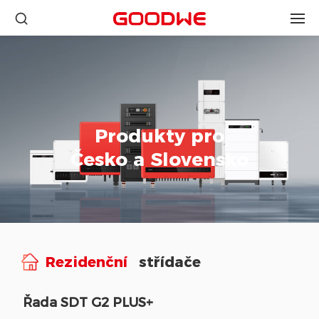
Produkty pro
Česko a Slovensko
Rezidenční
střídače
Řada SDT G2 PLUS+