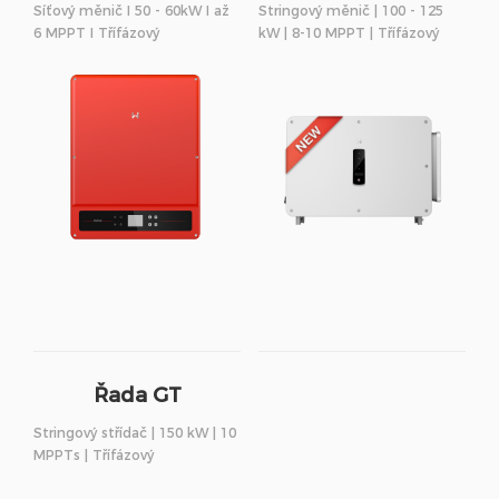
Síťový měnič I 50 - 60kW I až
Stringový měnič | 100 - 125
6 MPPT I Třífázový
kW | 8-10 MPPT | Třífázový
Řada GT
Stringový střídač | 150 kW | 10
MPPTs | Třífázový