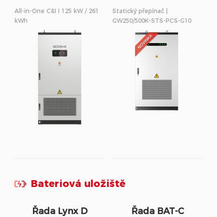
250/500kW
All-in-One C&I I 125 kW / 261
Statický přepínač |
kWh
GW250/500K-STS-PCS-G10
Bateriová uložiště
Řada Lynx D
Řada BAT-C