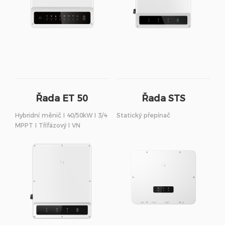
Řada ET 50
Řada STS
Hybridní měnič I 40/50kW I 3/4
Statický přepínač
MPPT I Třífázový I VN