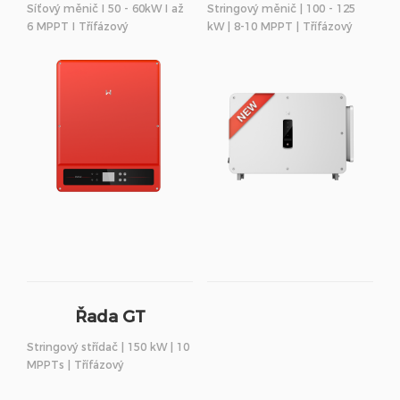
Síťový měnič I 50 - 60kW I až
Stringový měnič | 100 - 125
6 MPPT I Třífázový
kW | 8-10 MPPT | Třífázový
Řada GT
Stringový střídač | 150 kW | 10
MPPTs | Třífázový