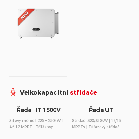
Velkokapacitní
střídače
Řada HT 1500V
Řada UT
Síťový měnič I 225 – 250kW I
Střídač |320/350kW | 12/15
Až 12 MPPT I Třífázový
MPPTs | Třífázový střídač