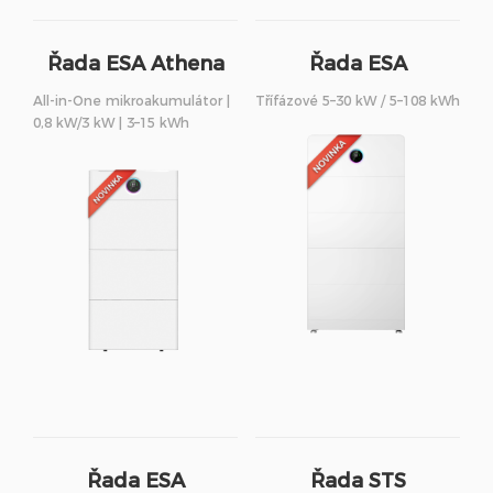
Řada ESA Athena
Řada ESA
S3
All-in-One mikroakumulátor |
Třífázové 5–30 kW / 5–108 kWh
0,8 kW/3 kW | 3–15 kWh
Řada ESA
Řada STS