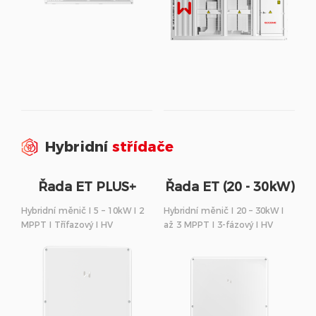
Hybridní
střídače
Řada ET PLUS+
Řada ET (20 - 30kW)
(16A)
Hybridní měnič I 5 – 10kW I 2
Hybridní měnič I 20 – 30kW I
MPPT I Třífazový I HV
až 3 MPPT I 3-fázový I HV