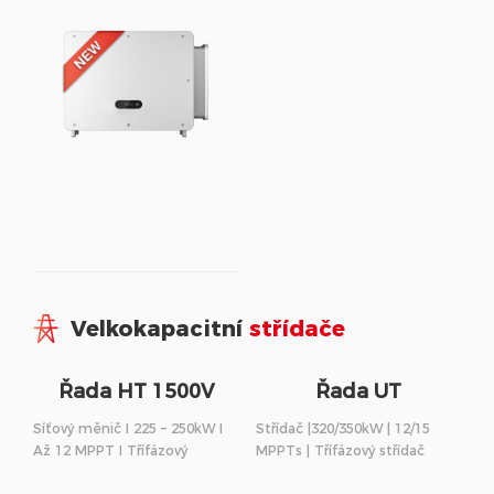
Velkokapacitní
střídače
Řada HT 1500V
Řada UT
Síťový měnič I 225 – 250kW I
Střídač |320/350kW | 12/15
Až 12 MPPT I Třífázový
MPPTs | Třífázový střídač