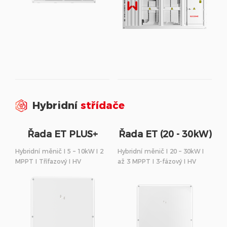
Hybridní
střídače
Řada ET PLUS+
Řada ET (20 - 30kW)
(16A)
Hybridní měnič I 5 – 10kW I 2
Hybridní měnič I 20 – 30kW I
MPPT I Třífazový I HV
až 3 MPPT I 3-fázový I HV