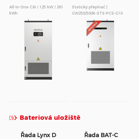
250/500kW
All-in-One C&I I 125 kW / 261
Statický přepínač |
kWh
GW250/500K-STS-PCS-G10
Bateriová uložiště
Řada Lynx D
Řada BAT-C