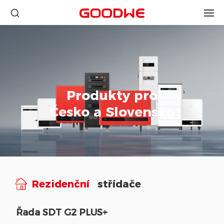
Produkty pro
Česko a Slovensko
Rezidenční
střídače
Řada SDT G2 PLUS+