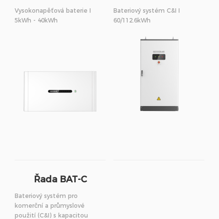
Vysokonapěťová baterie I
Bateriový systém C&I I
5kWh - 40kWh
60/112.6kWh
Řada BAT-C
Bateriový systém pro
komerční a průmyslové
použití (C&I) s kapacitou