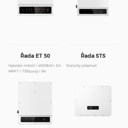
Řada ET 50
Řada STS
Hybridní měnič I 40/50kW I 3/4
Statický přepínač
MPPT I Třífázový I VN