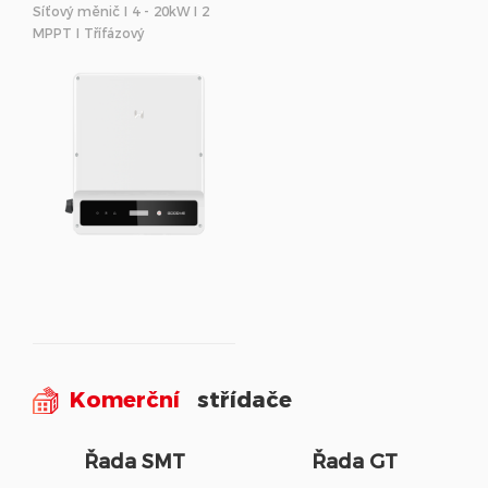
Síťový měnič I 4 - 20kW I 2
MPPT I Třífázový
Komerční
střídače
Řada SMT
Řada GT