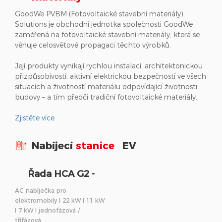
GoodWe PVBM (Fotovoltaické stavební materiály)
Solutions je obchodní jednotka společnosti GoodWe
zaměřená na fotovoltaické stavební materiály, která se
věnuje celosvětové propagaci těchto výrobků.
Její produkty vynikají rychlou instalací, architektonickou
přizpůsobivostí, aktivní elektrickou bezpečností ve všech
situacích a životností materiálu odpovídající životnosti
budovy – a tím předčí tradiční fotovoltaické materiály.
Zjistěte více
Nabíjecí
stanice
EV
Řada HCA G2 -
Nabíjecí stanice EV
AC nabíječka pro
elektromobily I 22 kW I 11 kW
I 7 kW I jednofázová /
třífázová