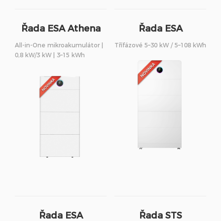
Řada ESA Athena
Řada ESA
S3
All-in-One mikroakumulátor |
Třífázové 5–30 kW / 5–108 kWh
0,8 kW/3 kW | 3–15 kWh
Řada ESA
Řada STS