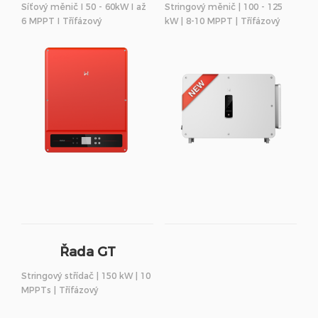
Síťový měnič I 50 - 60kW I až
Stringový měnič | 100 - 125
6 MPPT I Třífázový
kW | 8-10 MPPT | Třífázový
Řada GT
Stringový střídač | 150 kW | 10
MPPTs | Třífázový