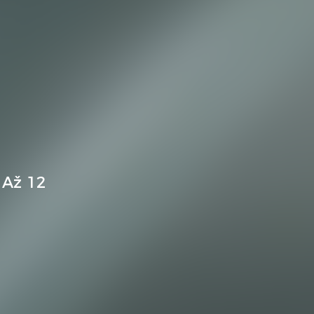
 Až 12