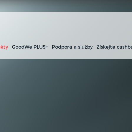
kty
GoodWe PLUS+
Podpora a služby
Získejte cashb