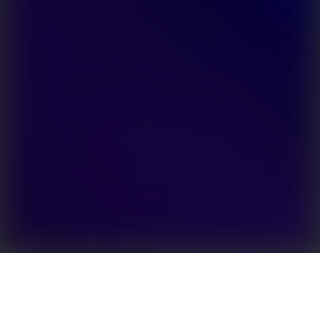
Kompaktní a účinný měnič pro optimalizované
zálohování solární energie