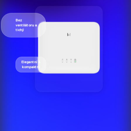
Bez
ventilátoru a
tichý
Elegantní &
kompaktní