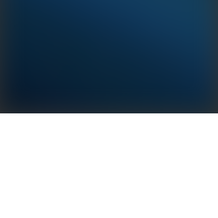
- Wi-Fi+LAN integrované do jednoho, pro
centralizované nasazení a správu - zjednodušená
konfigurace a provoz a údržba
- Data šifrovaná pro zajištění bezpečnosti dat
- Podpora retranslace v přerušených bodech -
automatické odpojení přerušených spojení, opětovné
připojení a následný přenos, aby se zabránilo ztrátě