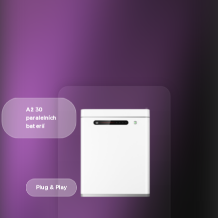
Až 30
paralelních
baterií
Plug & Play