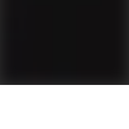
Bezpečný a flexibilní nízkonapěťový (LV) bateriový
systém pro vlastní spotřebu energie z fotovoltaiky
(PV) a záložní napájení.
Nízkonapěťová ll(LV) řada Lynx U G3 společnosti
GoodWe, která je vybavena vysoce výkonnou