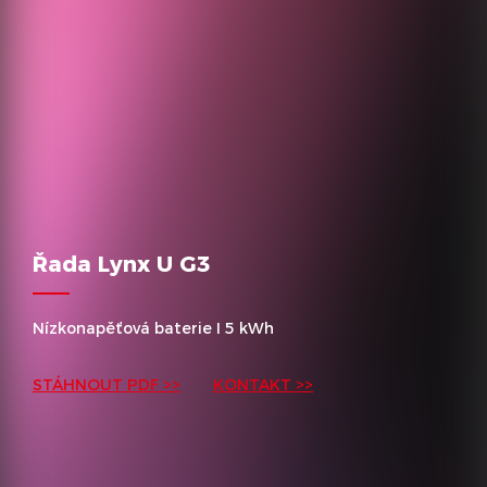
Řada Lynx U G3
Nízkonapěťová baterie I 5 kWh
STÁHNOUT PDF >>
KONTAKT >>