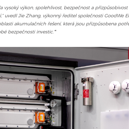
 vysoký výkon, spolehlivost, bezpečnost a přizpůsobivost 
jí,“ uvedl Jie Zhang, výkonný ředitel společnosti GoodW
 oblasti akumulačních řešení, která jsou přizpůsobena po
obé bezpečnosti investic.“
"