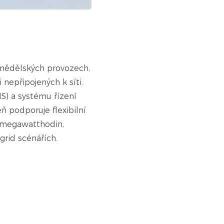
mědělských provozech,
nepřipojených k síti.
MS) a systému řízení
ň podporuje flexibilní
y megawatthodin,
rid scénářích.