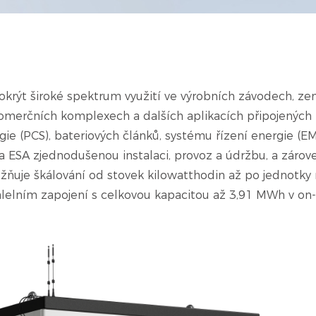
rýt široké spektrum využití ve výrobních závodech, ze
komerčních komplexech a dalších aplikacích připojených i 
gie (PCS), bateriových článků, systému řízení energie (E
da ESA zjednodušenou instalaci, provoz a údržbu, a zárove
možňuje škálování od stovek kilowatthodin až po jednotk
lelním zapojení s celkovou kapacitou až 3,91 MWh v on-g