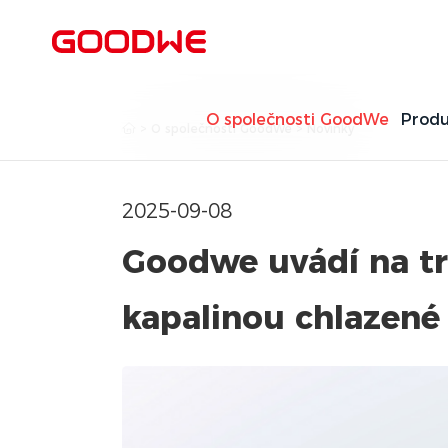
O společnosti GoodWe
Produ
>
O společnosti GoodWe
>
Novinky
2025-09-08
Goodwe uvádí na t
kapalinou chlazené 