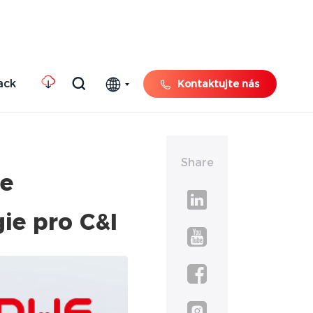
ack
Kontaktujte nás
Share
ne
ie pro C&I