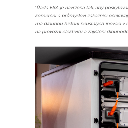
"
Řada ESA je navržena tak, aby poskytovala
komerční a průmysloví zákazníci očekáva
má dlouhou historii neustálých inovací v
na provozní efektivitu a zajištění dlouhod