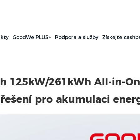
kty
GoodWe PLUS+
Podpora a služby
Získejte cashb
rh 125kW/261kWh All-in-O
řešení pro akumulaci energ