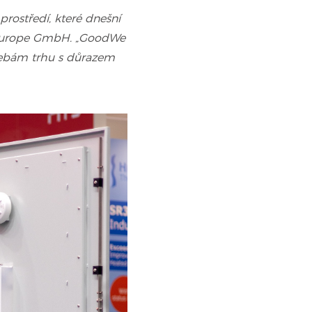
prostředí, které dnešní
e Europe GmbH. „GoodWe
třebám trhu s důrazem